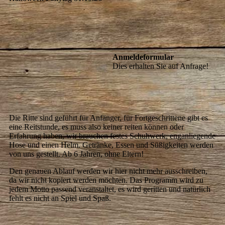
Anmeldeformular
Dies erhalten Sie auf Anfrage!
Die Ritte sind geführt für Anfänger, für Fortgeschrittene gibt es
eine Reitstunde, es muss also keiner reiten können oder
Erfahrung haben, wir brauchen festes Schuhwerk, enganliegende
Hose und einen Helm. Getränke, Essen und Süßigkeiten werden
von uns gestellt. Ab 6 Jahren, ohne Eltern!
Den genauen Ablauf werden wir hier nicht mehr ausschreiben,
da wir nicht kopiert werden möchten. Das Programm wird zu
jedem Motto passend veranstaltet, es wird geritten und natürlich
fehlt es nicht an Spiel und Spaß.