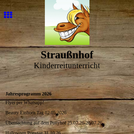
Straußnhof
Kinderreitunterricht
Jahresprogramm 2026
Flyer per Whatsapp!
Beauty Einhorn Tag 02.05.2026
Übernachtung auf dem Ponyhof 25.07.26-26.07.26
Halloween Ponytag 31.10.26